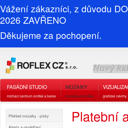
Vážení zákazníci, z důvodu D
2026 ZAVŘENO
Děkujeme za pochopení.
FASÁDNÍ STUDIO
MOZAIKY
VIZUALIZ
míchací centrum omítek a barev
mozaiková omítka
grafické návrhy
Platební 
Přehled mozaiky - písky
Atesty a osvědčení