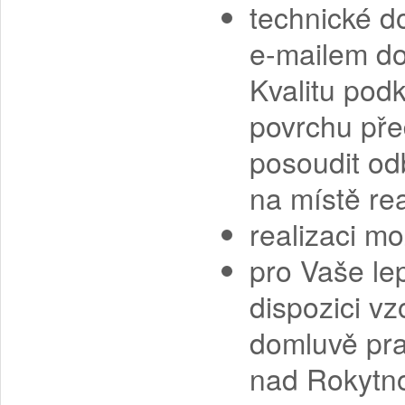
technické d
e-mailem do 
Kvalitu pod
povrchu pře
posoudit od
na místě rea
realizaci m
pro Vaše lep
dispozici v
domluvě pra
nad Rokytno