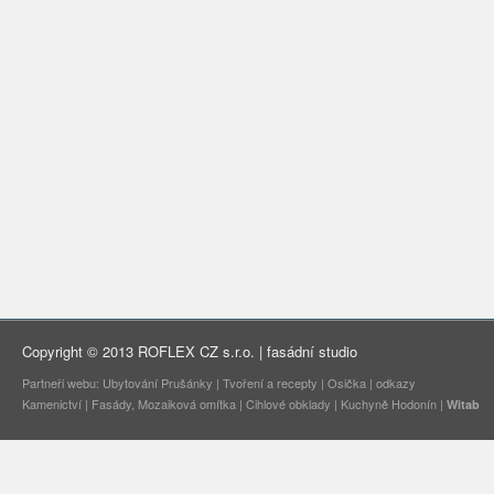
Copyright © 2013 ROFLEX CZ s.r.o. | fasádní studio
Partneři webu:
Ubytování Prušánky
|
Tvoření a recepty
|
Osička |
odkazy
Kamenictví
|
Fasády, Mozaiková omítka
|
Cihlové obklady
|
Kuchyně Hodonín
|
Witab