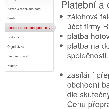
Platební a
Návod a technická data
zálohová fa
Ceník
účet firmy 
Platební a obchodní podmínky
platba hotov
Podpora
platba na do
Objednávka
společnosti.
Zasílání vzorků
Kontak
zasílání př
obchodní ba
dle skutečný
Cenu přepr