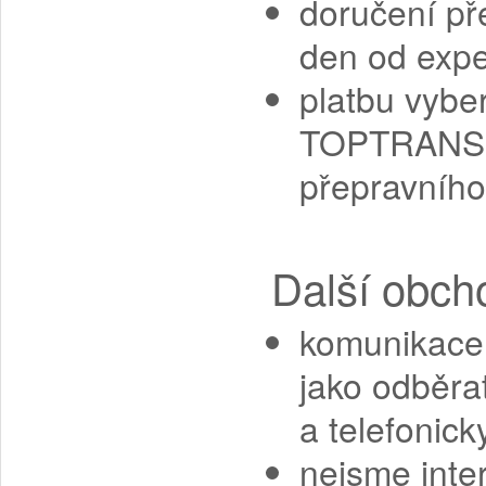
doručení p
den od expe
platbu vybe
TOPTRANS př
přepravního
Další obch
komunikace
jako odběra
a telefonic
nejsme inte