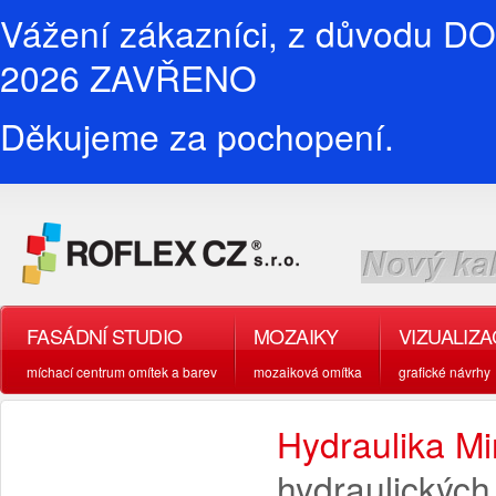
Vážení zákazníci, z důvodu D
2026 ZAVŘENO
Děkujeme za pochopení.
FASÁDNÍ STUDIO
MOZAIKY
VIZUALIZ
míchací centrum omítek a barev
mozaiková omítka
grafické návrhy
Hydraulika Mi
hydraulických