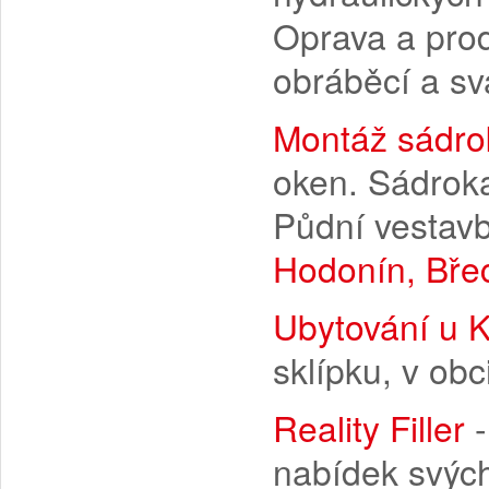
Oprava a prod
obráběcí a sv
Montáž sádro
oken. Sádroka
Půdní vestavb
Hodonín, Břec
Ubytování u 
sklípku, v obc
Reality Filler
-
nabídek svých