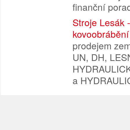
finanční pora
Stroje Lesák 
kovoobrábění
prodejem zemn
UN, DH, LES
HYDRAULICK
a HYDRAULI