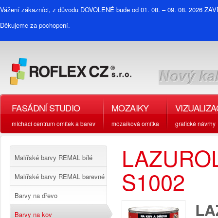
Vážení zákazníci, z důvodu DOVOLENÉ bude od 01. 08. – 09. 08. 2026 Z
Děkujeme za pochopení.
FASÁDNÍ STUDIO
MOZAIKY
VIZUALIZ
míchací centrum omítek a barev
mozaiková omítka
grafické návrhy
LAZUROL
Malířské barvy REMAL bílé
S1002
Malířské barvy REMAL barevné
Barvy na dřevo
LA
Barvy na kov