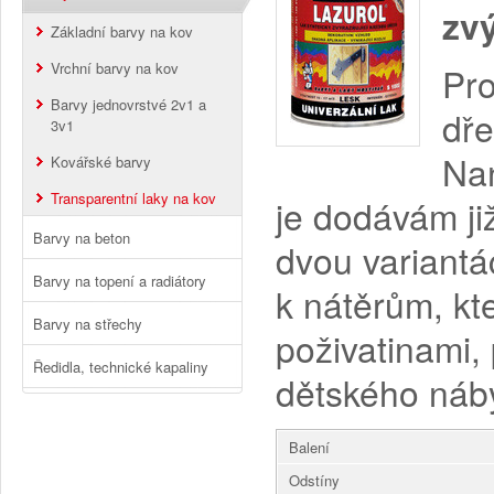
zvý
Základní barvy na kov
Vrchní barvy na kov
Pro
Barvy jednovrstvé 2v1 a
dře
3v1
Nan
Kovářské barvy
Transparentní laky na kov
je dodávám ji
Barvy na beton
dvou variantá
Barvy na topení a radiátory
k nátěrům, kt
Barvy na střechy
poživatinami,
Ředidla, technické kapaliny
dětského náby
Balení
Odstíny