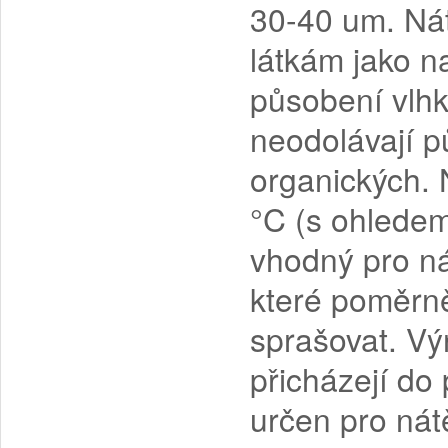
30-40 um. Ná
látkám jako na
působení vlhk
neodolávají p
organických. 
°C (s ohledem
vhodný pro ná
které poměrně
sprašovat. Vý
přicházejí do
určen pro nát