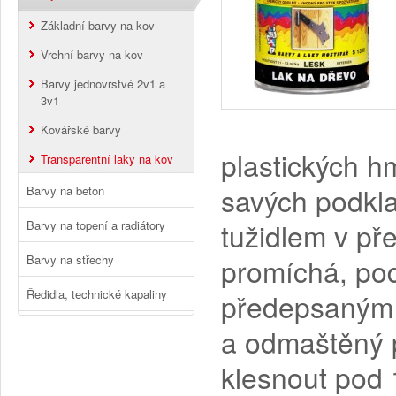
Základní barvy na kov
Vrchní barvy na kov
Barvy jednovrstvé 2v1 a
3v1
Kovářské barvy
plastických h
Transparentní laky na kov
savých podkla
Barvy na beton
tužidlem v p
Barvy na topení a radiátory
Barvy na střechy
promíchá, pod
Ředidla, technické kapaliny
předepsaným ř
a odmaštěný p
klesnout pod 