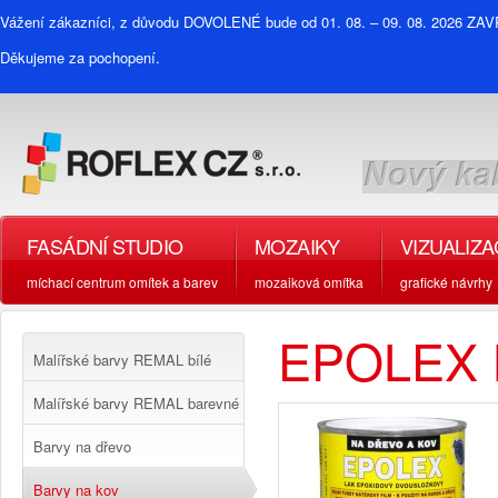
Vážení zákazníci, z důvodu DOVOLENÉ bude od 01. 08. – 09. 08. 2026 Z
Děkujeme za pochopení.
FASÁDNÍ STUDIO
MOZAIKY
VIZUALIZ
míchací centrum omítek a barev
mozaiková omítka
grafické návrhy
EPOLEX 
Malířské barvy REMAL bílé
Malířské barvy REMAL barevné
Barvy na dřevo
Barvy na kov